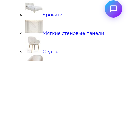
Кровати
Мягкие стеновые панели
Стулья
Кресла
Банкетки, кушетки, пуфы
Подстолья металлические
Чугунные
Нержавейка
Диваны
Кровати