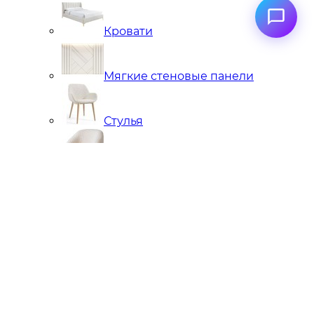
Кровати
Мягкие стеновые панели
Стулья
Кресла
Банкетки, кушетки, пуфы
Подстолья металлические
Чугунные
Нержавейка
Диваны
Кровати