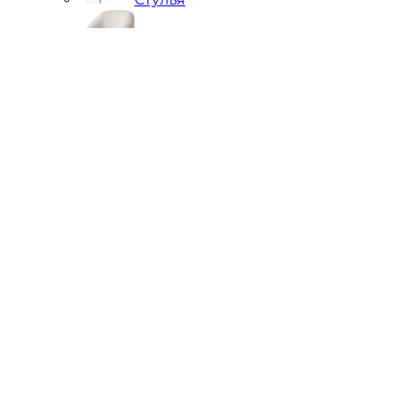
Кресла
Банкетки, кушетки, пуфы
Подстолья металлические
Чугунные
Нержавейка
Диваны
Кровати
Стулья
Мягкие стеновые панели
Кресла
Подстолья
Фотогалерея
Отзывы
Яндекс
2ГИС
Контакты