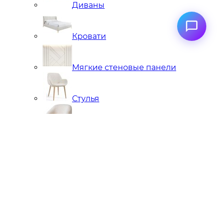
Диваны
Кровати
Мягкие стеновые панели
Стулья
Кресла
Банкетки, кушетки, пуфы
Подстолья металлические
Чугунные
Нержавейка