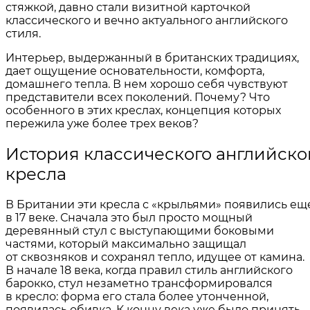
стяжкой, давно стали визитной карточкой
классического и вечно актуального английского
стиля.
Интерьер, выдержанный в британских традициях,
дает ощущение основательности, комфорта,
домашнего тепла. В нем хорошо себя чувствуют
представители всех поколений. Почему? Что
особенного в этих креслах, концепция которых
пережила уже более трех веков?
История классического английско
кресла
В Британии эти кресла с «крыльями» появились ещ
в 17 веке. Сначала это был просто мощный
деревянный стул с выступающими боковыми
частями, который максимально защищал
от сквозняков и сохранял тепло, идущее от камина.
В начале 18 века, когда правил стиль английского
барокко, стул незаметно трансформировался
в кресло: форма его стала более утонченной,
появилась обивка. К концу века уже было принять